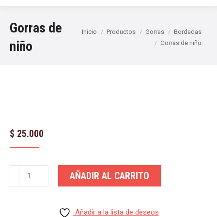
Gorras de
Estás aquí:
Inicio
Productos
Gorras
Bordadas
niño
Gorras de niño
$
25.000
Gorras
AÑADIR AL CARRITO
de
niño
cantidad
Añadir a la lista de deseos