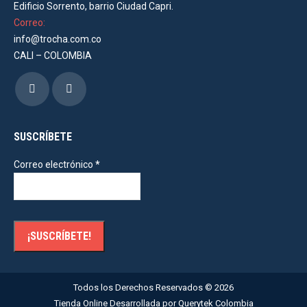
Edificio Sorrento, barrio Ciudad Capri.
Correo:
info@trocha.com.co
CALI – COLOMBIA
Encuéntranos en:
Facebook
Instagram
page
page
opens
opens
SUSCRÍBETE
in
in
Correo electrónico
*
new
new
window
window
Todos los Derechos Reservados ©
2026
Tienda Online Desarrollada por
Querytek Colombia