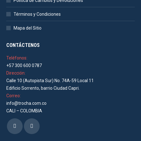
Política de Cambios y Devoluciones
Términos y Condiciones
Mapa del Sitio
CONTÁCTENOS
Teléfonos:
+57 300 600 0787
Dirección:
Calle 10 (Autopista Sur) No. 74A-59 Local 11
Edificio Sorrento, barrio Ciudad Capri.
Correo:
info@trocha.com.co
CALI – COLOMBIA
Encuéntranos en:
Facebook
Instagram
page
page