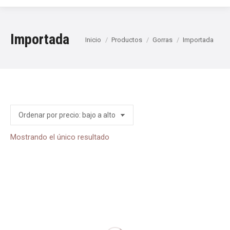
Importada
Estás aquí:
Inicio
Productos
Gorras
Importada
Mostrando el único resultado