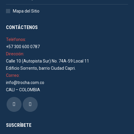
Mapa del Sitio
CONTÁCTENOS
Teléfonos:
+57 300 600 0787
Dirección:
Calle 10 (Autopista Sur) No. 74A-59 Local 11
Edificio Sorrento, barrio Ciudad Capri.
Correo:
info@trocha.com.co
CALI – COLOMBIA
Encuéntranos en:
Facebook
Instagram
page
page
opens
opens
SUSCRÍBETE
in
in