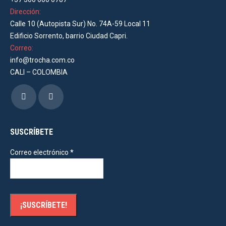
Dirección:
Calle 10 (Autopista Sur) No. 74A-59 Local 11
Edificio Sorrento, barrio Ciudad Capri.
Correo:
info@trocha.com.co
CALI – COLOMBIA
Encuéntranos en:
Facebook
Instagram
page
page
opens
opens
SUSCRÍBETE
in
in
Correo electrónico
*
new
new
window
window