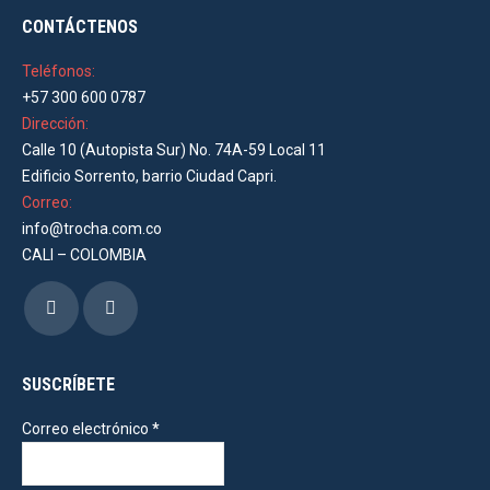
CONTÁCTENOS
Teléfonos:
+57 300 600 0787
Dirección:
Calle 10 (Autopista Sur) No. 74A-59 Local 11
Edificio Sorrento, barrio Ciudad Capri.
Correo:
info@trocha.com.co
CALI – COLOMBIA
Encuéntranos en:
Facebook
Instagram
page
page
opens
opens
SUSCRÍBETE
in
in
Correo electrónico
*
new
new
window
window