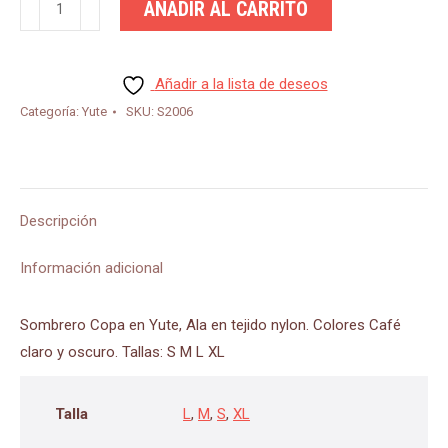
AÑADIR AL CARRITO
Allegro
cantidad
Añadir a la lista de deseos
Categoría:
Yute
SKU:
S2006
Descripción
Información adicional
Sombrero Copa en Yute, Ala en tejido nylon. Colores Café
claro y oscuro. Tallas: S M L XL
Talla
L
,
M
,
S
,
XL