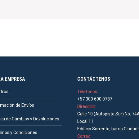
RA EMPRESA
CONTÁCTENOS
tros
Teléfonos:
+57 300 600 0787
rmación de Envíos
Dirección:
Calle 10 (Autopista Sur) No. 74
tica de Cambios y Devoluciones
Local 11
Edificio Sorrento, barrio Ciudad 
inos y Condiciones
Correo: