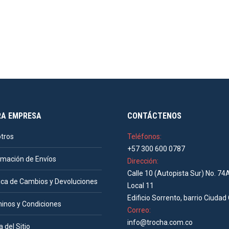
RA EMPRESA
CONTÁCTENOS
tros
Teléfonos:
+57 300 600 0787
rmación de Envíos
Dirección:
Calle 10 (Autopista Sur) No. 74
tica de Cambios y Devoluciones
Local 11
Edificio Sorrento, barrio Ciudad 
inos y Condiciones
Correo:
info@trocha.com.co
 del Sitio