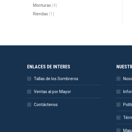
Monturas
(4)
Riendas
(1)
ENLACES DE INTERES
NUEST
Tallas de los Sombreros
Noso
Ventas al por Mayor
Info
Contáctenos
Polí
Térm
Mapa