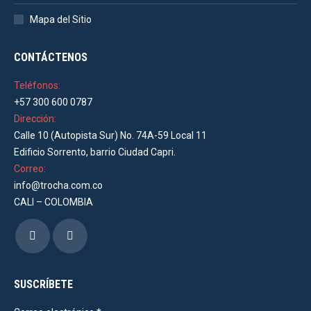
Mapa del Sitio
CONTÁCTENOS
Teléfonos:
+57 300 600 0787
Dirección:
Calle 10 (Autopista Sur) No. 74A-59 Local 11
Edificio Sorrento, barrio Ciudad Capri.
Correo:
info@trocha.com.co
CALI – COLOMBIA
Encuéntranos en:
Facebook
Instagram
page
page
opens
opens
SUSCRÍBETE
in
in