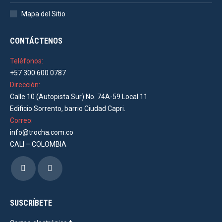
Mapa del Sitio
CONTÁCTENOS
Teléfonos:
+57 300 600 0787
Dirección:
Calle 10 (Autopista Sur) No. 74A-59 Local 11
Edificio Sorrento, barrio Ciudad Capri.
Correo:
info@trocha.com.co
CALI – COLOMBIA
Encuéntranos en:
Facebook
Instagram
page
page
opens
opens
SUSCRÍBETE
in
in