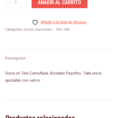
AÑADIR AL CARRITO
Basica
Camuflada
cantidad
Añadir a la lista de deseos
Categorías:
Gorras
,
Importada
SKU:
GIB
Descripción
Gorra en Tela Camuflada. Bordado Pasofino. Talla unica
ajustable con velcro.