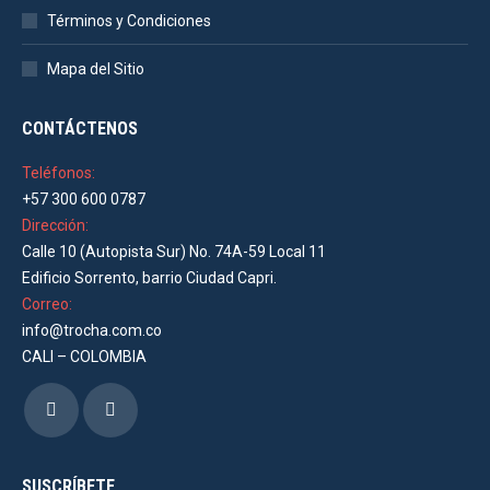
Términos y Condiciones
Mapa del Sitio
CONTÁCTENOS
Teléfonos:
+57 300 600 0787
Dirección:
Calle 10 (Autopista Sur) No. 74A-59 Local 11
Edificio Sorrento, barrio Ciudad Capri.
Correo:
info@trocha.com.co
CALI – COLOMBIA
Encuéntranos en:
Facebook
Instagram
page
page
opens
opens
SUSCRÍBETE