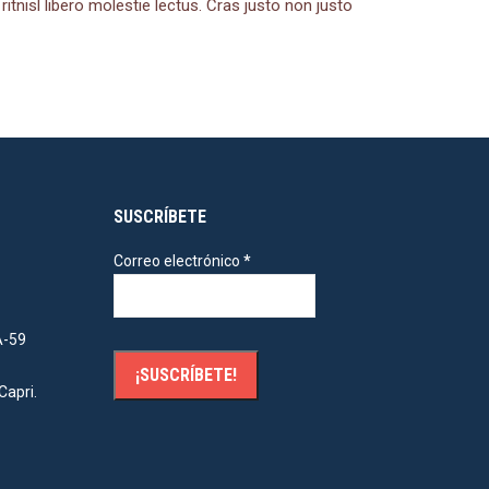
tnisl libero molestie lectus. Cras justo non justo
SUSCRÍBETE
Correo electrónico
*
A-59
Capri.