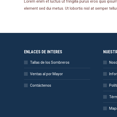
Lorem enim et luctus ut fringilla purus eros quis ipsu
element sed dui metus. Ut lobortis nisl at semper tellu
ENLACES DE INTERES
NUEST
Tallas de los Sombreros
Noso
Ventas al por Mayor
Info
Contáctenos
Polí
Térm
Mapa