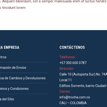
m. Aliquam bibendum, est a semper malesuada enim et luctus hendre ri
s tincidunt lorem.
RA EMPRESA
CONTÁCTENOS
tros
Teléfonos:
+57 300 600 0787
rmación de Envíos
Dirección:
Calle 10 (Autopista Sur) No. 74
tica de Cambios y Devoluciones
Local 11
Edificio Sorrento, barrio Ciudad 
inos y Condiciones
Correo:
info@trocha.com.co
 del Sitio
CALI – COLOMBIA