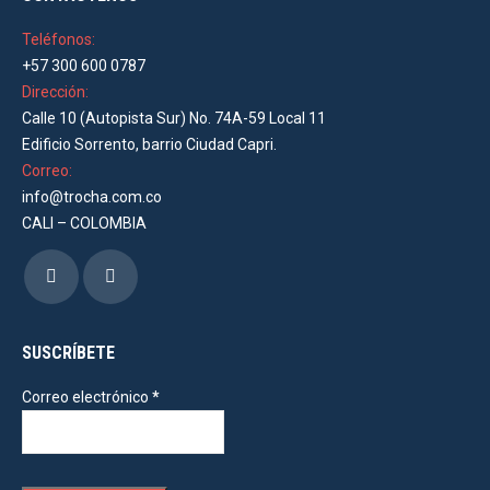
Teléfonos:
+57 300 600 0787
Dirección:
Calle 10 (Autopista Sur) No. 74A-59 Local 11
Edificio Sorrento, barrio Ciudad Capri.
Correo:
info@trocha.com.co
CALI – COLOMBIA
Encuéntranos en:
Facebook
Instagram
page
page
opens
opens
SUSCRÍBETE
in
in
Correo electrónico
*
new
new
window
window