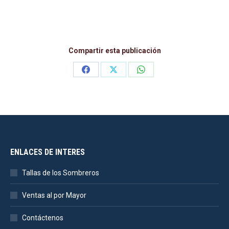
Compartir esta publicación
Share
Share
Share
on
on
on
Facebook
X
WhatsApp
ENLACES DE INTERES
Tallas de los Sombreros
Ventas al por Mayor
Contáctenos