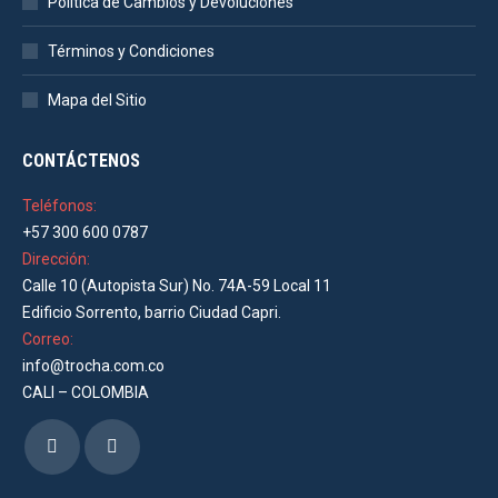
Política de Cambios y Devoluciones
Términos y Condiciones
Mapa del Sitio
CONTÁCTENOS
Teléfonos:
+57 300 600 0787
Dirección:
Calle 10 (Autopista Sur) No. 74A-59 Local 11
Edificio Sorrento, barrio Ciudad Capri.
Correo:
info@trocha.com.co
CALI – COLOMBIA
Encuéntranos en:
Facebook
Instagram
page
page