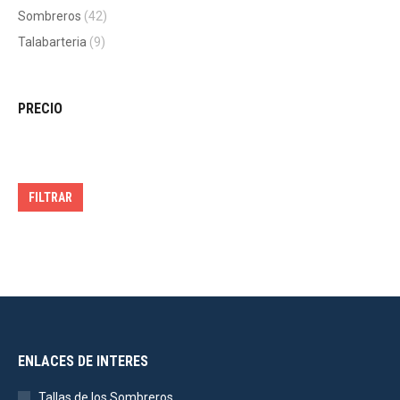
Sombreros
(42)
Talabarteria
(9)
PRECIO
Precio
Precio
mínimo
máximo
FILTRAR
ENLACES DE INTERES
Tallas de los Sombreros