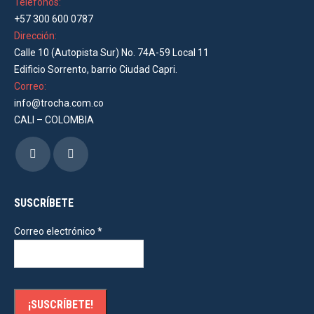
Teléfonos:
+57 300 600 0787
Dirección:
Calle 10 (Autopista Sur) No. 74A-59 Local 11
Edificio Sorrento, barrio Ciudad Capri.
Correo:
info@trocha.com.co
CALI – COLOMBIA
Encuéntranos en:
Facebook
Instagram
page
page
opens
opens
SUSCRÍBETE
in
in
Correo electrónico
*
new
new
window
window