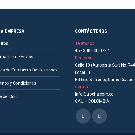
RA EMPRESA
CONTÁCTENOS
tros
Teléfonos:
+57 300 600 0787
rmación de Envíos
Dirección:
Calle 10 (Autopista Sur) No. 74
tica de Cambios y Devoluciones
Local 11
Edificio Sorrento, barrio Ciudad 
inos y Condiciones
Correo:
info@trocha.com.co
 del Sitio
CALI – COLOMBIA
Encuéntranos en:
Facebook
Instagram
page
page