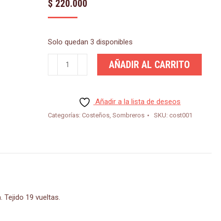
$
220.000
Solo quedan 3 disponibles
Costeño
AÑADIR AL CARRITO
Volteao
19
vueltas
Añadir a la lista de deseos
cantidad
Categorías:
Costeños
,
Sombreros
SKU:
cost001
 Tejido 19 vueltas.