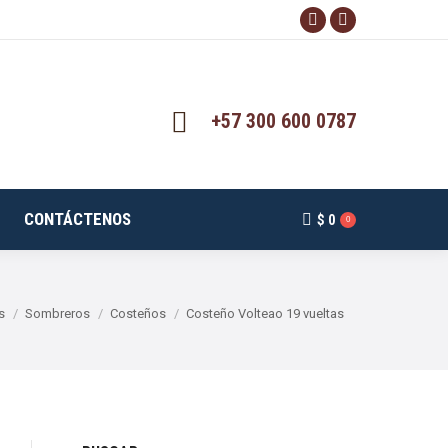
Facebook
Instagram
page
page
opens
opens
in
in
+57 300 600 0787
new
new
window
window
CONTÁCTENOS
$
0
0
s
Sombreros
Costeños
Costeño Volteao 19 vueltas