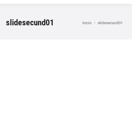
slidesecund01
Estás aquí:
Inicio
slidesecund01