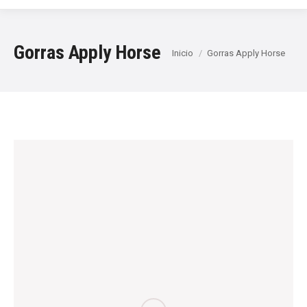
Gorras Apply Horse
Estás aquí:
Inicio
Gorras Apply Horse